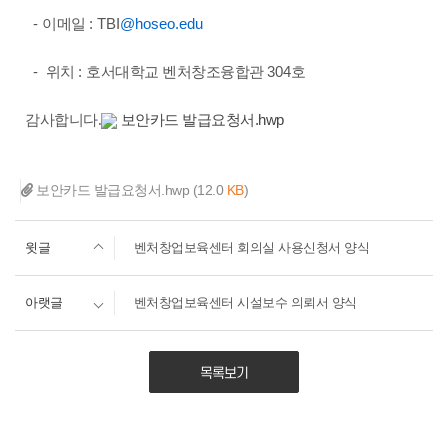
-
이메일
: TBI
@hoseo.edu
-
위치
:
호서대학교 벤처창조융합관
304
호
감사합니다.
보안카드 발급요청서.hwp
보안카드 발급요청서.hwp
(12.0
KB
)
윗글
벤처창업보육센터 회의실 사용신청서 양식
아랫글
벤처창업보육센터 시설보수 의뢰서 양식
목록보기