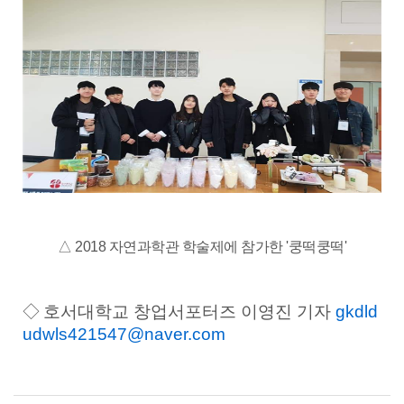
△ 2018 자연과학관 학술제에 참가한 '쿵떡쿵떡'
◇
호서대학교 창업서포터즈 이영진 기자
gkdld
udwls421547@naver.com