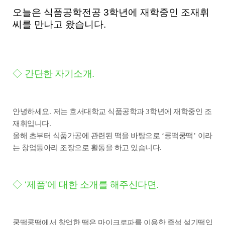
오늘은 식품공학전공 3학년에 재학중인 조재휘
씨를
만나고 왔습니다.
◇
간단한 자기소개
.
안녕하세요
.
저는 호서대학교 식품공학과
3
학년에 재학중인 조
재휘입니다
.
올해 초부터 식품가공에 관련된 떡을 바탕으로
‘
쿵떡쿵떡
’
이라
는 창업동아리 조장으로 활동을 하고 있습니다
.
◇
‘
제품
'
에 대한 소개를 해주신다면
.
쿵떡쿵떡에서 창업한 떡은 마이크로파를 이용한 즉석 설기떡입