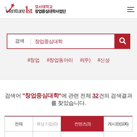
검색
#창업
#창업동아리
#(주)
#신성
"창업중심대학"
32
검색어
에 관련 전체
건의 검색결과
를 찾았습니다.
전체
육성기업(0)
컨텐츠(3)
게시판(106)